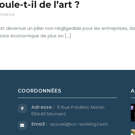
le-t-il de l’art ?
 MONBON
 est devenue un pilier non négligeable pour les entreprises, da
texte économique de plus en […]
COORDONNÉES
A
Adresse :
5 Rue Frédéric Monin,
69440 Mornant
Email :
accueil@co-working.tech